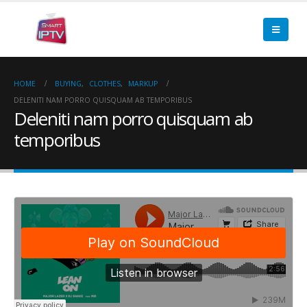
HOME
BUYING
,
CLOTHES
,
MARKUP
DELENITI NAM PORRO QUISQUAM AB TEMPORIBUS
Deleniti nam porro quisquam ab
temporibus