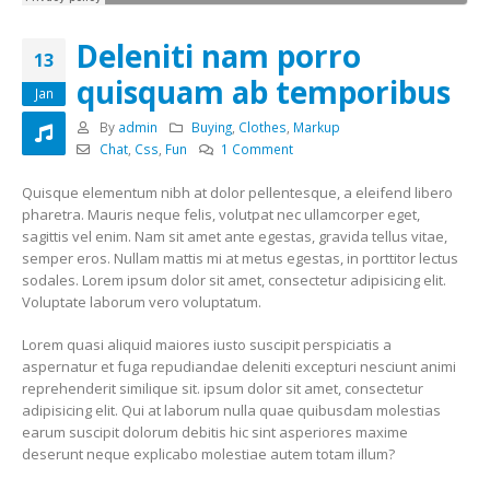
Deleniti nam porro
13
quisquam ab temporibus
Jan
By
admin
Buying
,
Clothes
,
Markup
Chat
,
Css
,
Fun
1 Comment
Quisque elementum nibh at dolor pellentesque, a eleifend libero
pharetra. Mauris neque felis, volutpat nec ullamcorper eget,
sagittis vel enim. Nam sit amet ante egestas, gravida tellus vitae,
semper eros. Nullam mattis mi at metus egestas, in porttitor lectus
sodales. Lorem ipsum dolor sit amet, consectetur adipisicing elit.
Voluptate laborum vero voluptatum.
Lorem quasi aliquid maiores iusto suscipit perspiciatis a
aspernatur et fuga repudiandae deleniti excepturi nesciunt animi
reprehenderit similique sit. ipsum dolor sit amet, consectetur
adipisicing elit. Qui at laborum nulla quae quibusdam molestias
earum suscipit dolorum debitis hic sint asperiores maxime
deserunt neque explicabo molestiae autem totam illum?