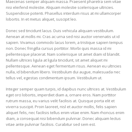
Maecenas semper aliquam massa. Praesent pharetra sem vitae
nisi eleifend molestie. Aliquam molestie scelerisque ultricies.
Suspendisse potenti. Phasellus interdum risus at mi ullamcorper
lobortis. In et metus aliquet, suscipit leo.
Donec sed tincidunt lacus. Duis vehicula aliquam vestibulum.
Aenean at mollis mi. Cras ac urna sed nisi auctor venenatis ut id
sapien. Vivamus commodo lacus lorem, a tristique sapien tempus
non. Donec fringilla cursus porttitor. Morbi quis massa id mi
pellentesque placerat. Nam scelerisque sit amet diam id blandit.
Nullam ultrices ligula at ligula tincidunt, sit amet aliquet mi
pellentesque. Aenean eget fermentum risus. Aenean eu ultricies
nulla, id bibendum libero. Vestibulum dui augue, malesuada nec
tellus vel, egestas condimentum ipsum. Vestibulum ut.
Integer semper quam turpis, id dapibus nunc ultrices at. Vestibulum
eget orci lobortis, imperdiet diam a, ornare eros. Nam porttitor
rutrum massa, eu varius velit facilisis at. Quisque porta elit et
viverra suscipit. Proin laoreet, nisl et auctor mollis, felis sapien
aliquet felis, nec facilisis tellus enim vitae enim. Nam rhoncus enim
diam, a consequat nisi bibendum pulvinar. Donec aliquam lectus
vitae ante pulvinar facilisis. Curabitur sed sem est.